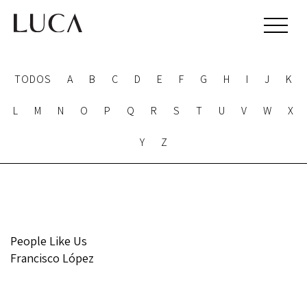
TODOS
A
B
C
D
E
F
G
H
I
J
K
L
M
N
O
P
Q
R
S
T
U
V
W
X
Y
Z
People Like Us
Francisco López
ACERCA DE
TODAS LAS COSAS