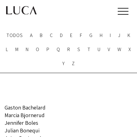
TODOS
A
B
C
D
E
F
G
H
I
J
K
L
M
N
O
P
Q
R
S
T
U
V
W
X
Y
Z
Gaston Bachelard
Marcia Bjornerud
Jennifer Boles
Julian Bonequi