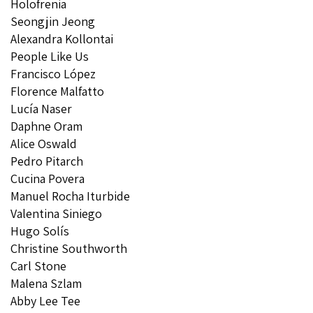
Holofrenia
ACERCA DE
Seongjin Jeong
Alexandra Kollontai
TODAS LAS COSAS
People Like Us
COMUNIDAD
Francisco López
COLABORADORES
Florence Malfatto
Lucía Naser
Daphne Oram
Alice Oswald
Pedro Pitarch
Cucina Povera
Manuel Rocha Iturbide
Valentina Siniego
Hugo Solís
Christine Southworth
Carl Stone
Malena Szlam
Abby Lee Tee