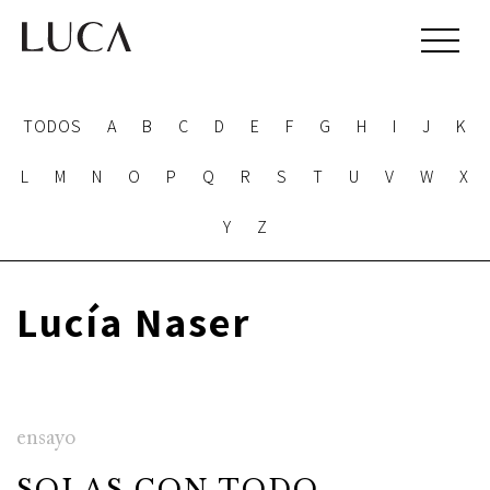
TODOS
A
B
C
D
E
F
G
H
I
J
K
L
M
N
O
P
Q
R
S
T
U
V
W
X
Y
Z
Lucía Naser
ensayo
SOLAS CON TODO