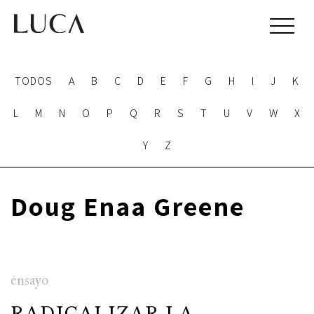
TODOS
A
B
C
D
E
F
G
H
I
J
K
L
M
N
O
P
Q
R
S
T
U
V
W
X
Y
Z
Doug Enaa Greene
ensayo
RADICALIZAR LA