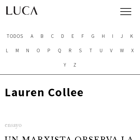
TODOS
A
B
C
D
E
F
G
H
I
J
K
L
M
N
O
P
Q
R
S
T
U
V
W
X
Y
Z
Lauren Collee
ensayo
UN MARXISTA OBSERVA LA