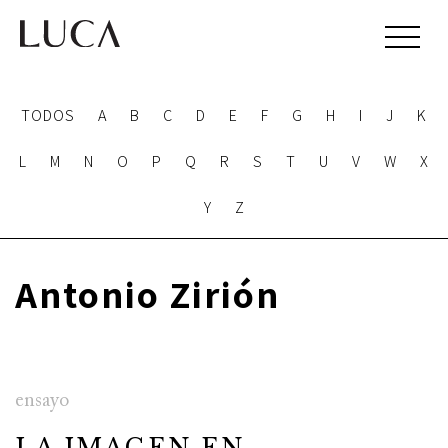
TODOS
A
B
C
D
E
F
G
H
I
J
K
L
M
N
O
P
Q
R
S
T
U
V
W
X
Y
Z
Antonio Zirión
ensayo
LA IMAGEN EN